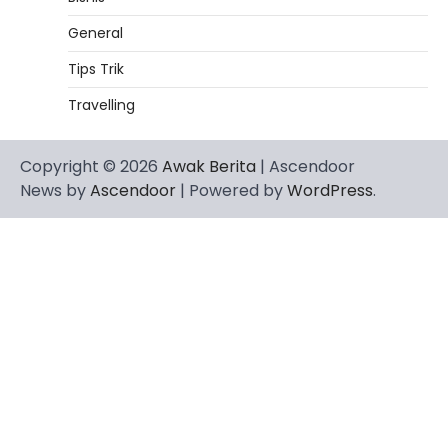
General
Tips Trik
Travelling
Copyright © 2026
Awak Berita
| Ascendoor
News by
Ascendoor
| Powered by
WordPress
.