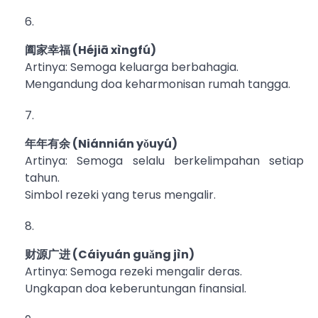
阖家幸福 (Héjiā xìngfú)
Artinya: Semoga keluarga berbahagia.
Mengandung doa keharmonisan rumah tangga.
年年有余 (Niánnián yǒuyú)
Artinya: Semoga selalu berkelimpahan setiap
tahun.
Simbol rezeki yang terus mengalir.
财源广进 (Cáiyuán guǎng jìn)
Artinya: Semoga rezeki mengalir deras.
Ungkapan doa keberuntungan finansial.