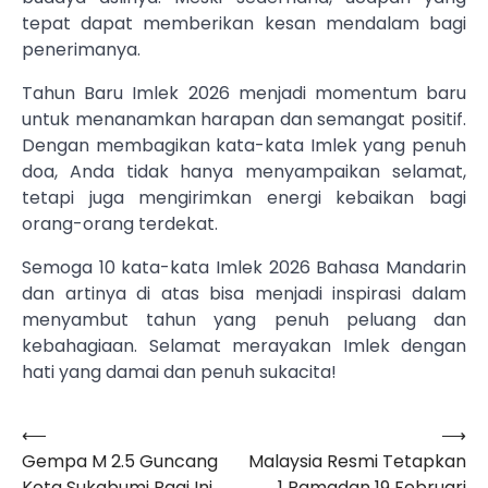
tepat dapat memberikan kesan mendalam bagi
penerimanya.
Tahun Baru Imlek 2026 menjadi momentum baru
untuk menanamkan harapan dan semangat positif.
Dengan membagikan kata-kata Imlek yang penuh
doa, Anda tidak hanya menyampaikan selamat,
tetapi juga mengirimkan energi kebaikan bagi
orang-orang terdekat.
Semoga 10 kata-kata Imlek 2026 Bahasa Mandarin
dan artinya di atas bisa menjadi inspirasi dalam
menyambut tahun yang penuh peluang dan
kebahagiaan. Selamat merayakan Imlek dengan
hati yang damai dan penuh sukacita!
⟵
⟶
Navigasi
Gempa M 2.5 Guncang
Malaysia Resmi Tetapkan
pos
Kota Sukabumi Pagi Ini
1 Ramadan 19 Februari