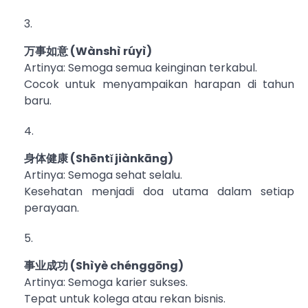
万事如意 (Wànshì rúyì)
Artinya: Semoga semua keinginan terkabul.
Cocok untuk menyampaikan harapan di tahun
baru.
身体健康 (Shēntǐ jiànkāng)
Artinya: Semoga sehat selalu.
Kesehatan menjadi doa utama dalam setiap
perayaan.
事业成功 (Shìyè chénggōng)
Artinya: Semoga karier sukses.
Tepat untuk kolega atau rekan bisnis.