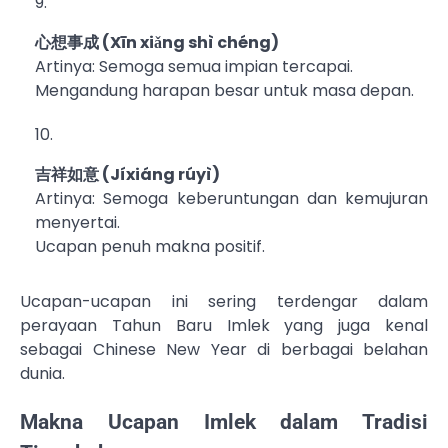
心想事成 (Xīn xiǎng shì chéng)
Artinya: Semoga semua impian tercapai.
Mengandung harapan besar untuk masa depan.
吉祥如意 (Jíxiáng rúyì)
Artinya: Semoga keberuntungan dan kemujuran
menyertai.
Ucapan penuh makna positif.
Ucapan-ucapan ini sering terdengar dalam
perayaan Tahun Baru Imlek yang juga kenal
sebagai
Chinese New Year
di berbagai belahan
dunia.
Makna Ucapan Imlek dalam Tradisi