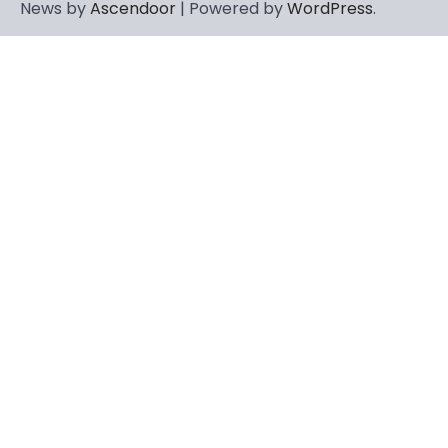
News by
Ascendoor
| Powered by
WordPress
.