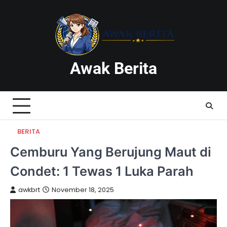
Skip
to
content
Awak Berita
BERITA
Cemburu Yang Berujung Maut di
Condet: 1 Tewas 1 Luka Parah
awkbrt
November 18, 2025