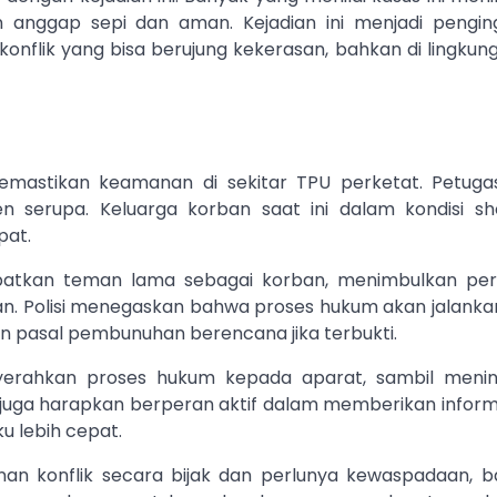
nggap sepi dan aman. Kejadian ini menjadi pengin
onflik yang bisa berujung kekerasan, bahkan di lingkun
memastikan keamanan di sekitar TPU perketat. Petugas
den serupa. Keluarga korban saat ini dalam kondisi s
pat.
ibatkan teman lama sebagai korban, menimbulkan pe
an. Polisi menegaskan bahwa proses hukum akan jalanka
an pasal pembunuhan berencana jika terbukti.
erahkan proses hukum kepada aparat, sambil meni
ga juga harapkan berperan aktif dalam memberikan infor
 lebih cepat.
nan konflik secara bijak dan perlunya kewaspadaan, b