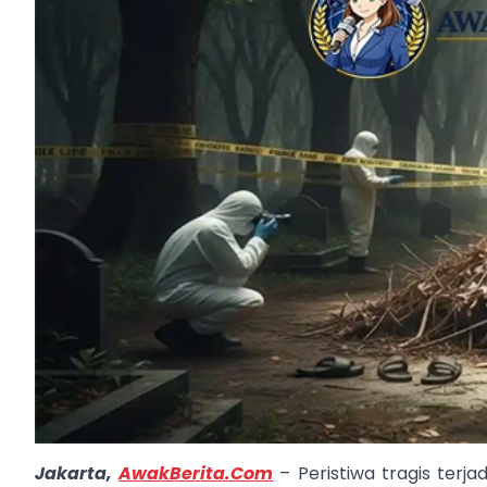
Jakarta,
AwakBerita.Com
–
Peristiwa tragis ter