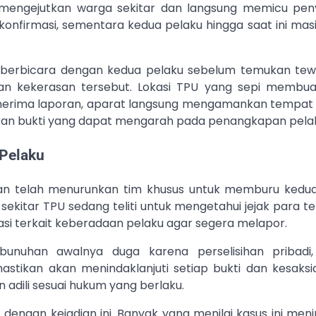
mengejutkan warga sekitar dan langsung memicu peny
ah konfirmasi, sementara kedua pelaku hingga saat ini ma
 berbicara dengan kedua pelaku sebelum temukan tewas
an kekerasan tersebut. Lokasi TPU yang sepi membu
menerima laporan, aparat langsung mengamankan tempat 
an bukti yang dapat mengarah pada penangkapan pela
 Pelaku
ian telah menurunkan tim khusus untuk memburu kedua
sekitar TPU sedang teliti untuk mengetahui jejak para t
si terkait keberadaan pelaku agar segera melapor.
nuhan awalnya duga karena perselisihan pribadi,
astikan akan menindaklanjuti setiap bukti dan kesaksi
adili sesuai hukum yang berlaku.
dengan kejadian ini. Banyak yang menilai kasus ini men