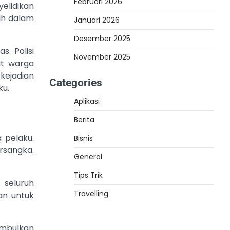
Februari 2026
elidikan
sih dalam
Januari 2026
Desember 2025
. Polisi
November 2025
at warga
kejadian
Categories
ku.
Aplikasi
Berita
 pelaku.
Bisnis
ersangka.
General
Tips Trik
 seluruh
Travelling
an untuk
imbulkan