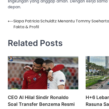
lingkungan yang anggap aman. Dengan kerja sama 
depan.
⟵
Siapa Patricia Schuldtz Menantu Tommy Soehart
Navigasi
Fakta & Profil
pos
Related Posts
CEO Al Hilal Sindir Ronaldo
H+6 Lebar
Soal Transfer Benzema Resmi
Rasuna Sa