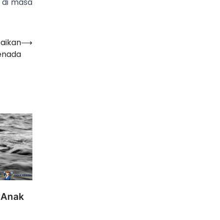
 di masa
paikan
⟶
enada
2 Anak