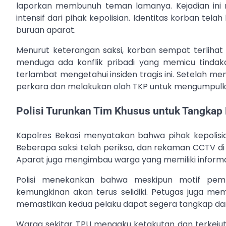
laporkan membunuh teman lamanya. Kejadian ini 
intensif dari pihak kepolisian. Identitas korban tel
buruan aparat.
Menurut keterangan saksi, korban sempat terlihat
menduga ada konflik pribadi yang memicu tindak
terlambat mengetahui insiden tragis ini. Setelah 
perkara dan melakukan olah TKP untuk mengumpulk
Polisi Turunkan Tim Khusus untuk Tangkap
Kapolres Bekasi menyatakan bahwa pihak kepolis
Beberapa saksi telah periksa, dan rekaman CCTV di 
Aparat juga mengimbau warga yang memiliki informa
Polisi menekankan bahwa meskipun motif pembu
kemungkinan akan terus selidiki. Petugas juga mem
memastikan kedua pelaku dapat segera tangkap dan 
Warga sekitar TPU mengaku ketakutan dan terkejut 