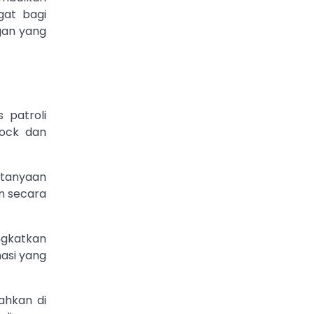
gat bagi
gan yang
 patroli
hock dan
rtanyaan
n secara
ngkatkan
masi yang
ahkan di