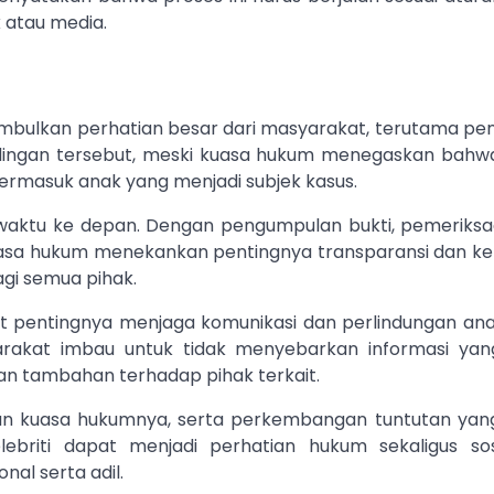
k atau media.
imbulkan perhatian besar dari masyarakat, terutama p
dingan tersebut, meski kuasa hukum menegaskan bahw
ermasuk anak yang menjadi subjek kasus.
waktu ke depan. Dengan pengumpulan bukti, pemeriksaa
 Kuasa hukum menekankan pentingnya transparansi dan k
gi semua pihak.
gat pentingnya menjaga komunikasi dan perlindungan an
arakat imbau untuk tidak menyebarkan informasi ya
nan tambahan terhadap pihak terkait.
dan kuasa hukumnya, serta perkembangan tuntutan yang
lebriti dapat menjadi perhatian hukum sekaligus sos
al serta adil.