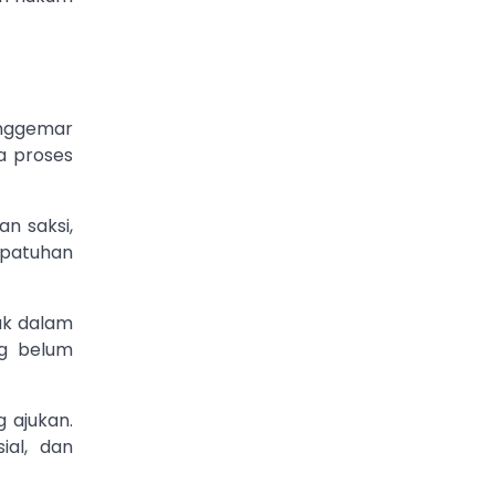
enggemar
a proses
n saksi,
epatuhan
ak dalam
ng belum
 ajukan.
ial, dan