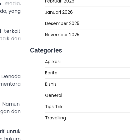
Februari 2026
n media,
da, yang
Januari 2026
Desember 2025
 terkait
November 2025
aik dari
Categories
Aplikasi
Berita
 Denada
mentara
Bisnis
General
. Namun,
Tips Trik
ngan dan
Travelling
if untuk
an hukum