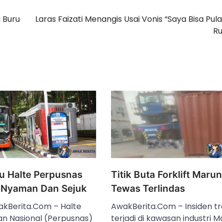
 Buru
Laras Faizati Menangis Usai Vonis “Saya Bisa Pul
R
u Halte Perpusnas
Titik Buta Forklift Maru
h Nyaman Dan Sejuk
Tewas Terlindas
akBerita.Com – Halte
AwakBerita.Com – Insiden tr
n Nasional (Perpusnas)
terjadi di kawasan industri 