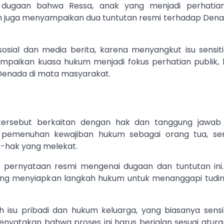
 dugaan bahwa Ressa, anak yang menjadi perhatia
kum juga menyampaikan dua tuntutan resmi terhadap Dena
osial dan media berita, karena menyangkut isu sensitif
ampaikan kuasa hukum menjadi fokus perhatian publik, b
enada di mata masyarakat.
tersebut berkaitan dengan hak dan tanggung jawab
 pemenuhan kewajiban hukum sebagai orang tua, se
ak-hak yang melekat.
 pernyataan resmi mengenai dugaan dan tuntutan ini
g menyiapkan langkah hukum untuk menanggapi tudi
 isu pribadi dan hukum keluarga, yang biasanya sensit
yatakan bahwa proses ini harus berjalan sesuai atur