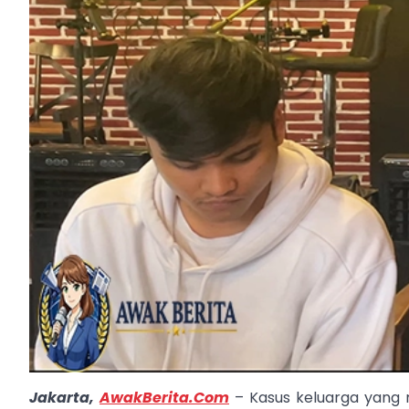
Jakarta,
AwakBerita.Com
–
Kasus keluarga yang 