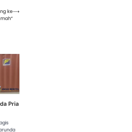
ang ke
⟶
umah”
nda Pria
agis
Marunda