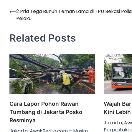
⟵
2 Pria Tega Bunuh Teman Lama di TPU Bekasi Polisi
Navigasi
Pelaku
pos
Related Posts
Cara Lapor Pohon Rawan
Wajah Bar
Tumbang di Jakarta Posko
Kini Lebi
Resminya
Jakarta, Aw
Perpustakaa
Jakarta, AwakBerita.com – Musim